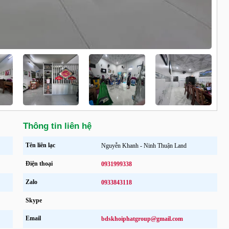
Thông tin liên hệ
Tên liên lạc
Nguyễn Khanh - Ninh Thuận Land
Điện thoại
0931999338
Zalo
0933843118
Skype
Email
bdskhoiphatgroup@gmail.com