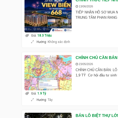
13/06/2026
TIẾP NHẬN HỒ SƠ MUA N
TRUNG TÂM PHAN RANG Bạn 
Giá
:
18.3 Triệu
Hướng
:
Không xác định
CHÍNH CHỦ CẦN BÁN 
23/05/2026
CHÍNH CHỦ CẦN BÁN: LÔ
1,9 TỶ Cơ hội đầu tư sinh l
Giá
:
1.9 Tỷ
Hướng
:
Tây
BÁN LÔ BIỆT THỰ LỚ