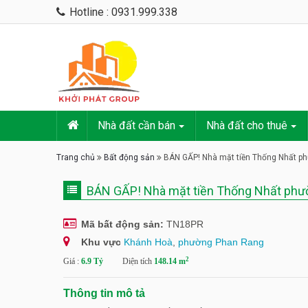
Hotline : 0931.999.338
Nhà đất cần bán
Nhà đất cho thuê
Trang chủ
Bất động sản
BÁN GẤP! Nhà mặt tiền Thống Nhất ph
BÁN GẤP! Nhà mặt tiền Thống Nhất phườ
Mã bất động sản:
TN18PR
Khu vực
Khánh Hoà
,
phường Phan Rang
2
Giá :
6.9 Tỷ
Diện tích
148.14 m
Thông tin mô tả