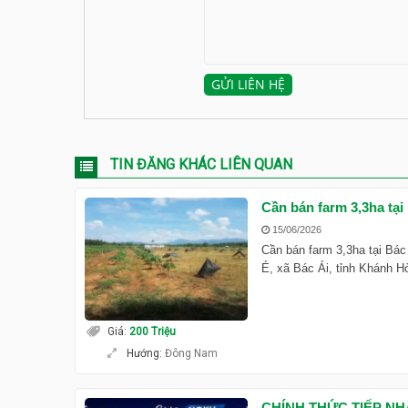
TIN ĐĂNG KHÁC LIÊN QUAN
Cần bán farm 3,3ha tại
15/06/2026
Cần bán farm 3,3ha tại Bác
É, xã Bác Ái, tỉnh Khánh Hò
Giá
:
200 Triệu
Hướng
:
Đông Nam
CHÍNH THỨC TIẾP N