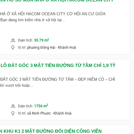
HÀ Ở XÃ HỘI HACOM OCEAN CITY CƠ HỘI AN CƯ GIỮA
đang tìm kiếm nhà ở xã hội tại...
2
Diện tích
:
35.79 m
Vị trí
:
phường Đông Hải
-
Khánh Hoà
LÔ ĐẤT GÓC 3 MẶT TIỀN ĐƯỜNG TỪ TÂM CHỈ 1,9 TỶ
 ĐẤT GÓC 3 MẶT TIỀN ĐƯỜNG TỪ TÂM – ĐẸP HIẾM CÓ – CHỈ
ời vượt trội hoặc...
2
Diện tích
:
1756 m
Vị trí
:
xã Ninh Phước
-
Khánh Hoà
N KHU K1 2 MẶT ĐƯỜNG ĐỐI DIỆN CÔNG VIÊN