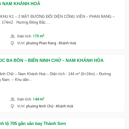
 NAM KHÁNH HOÀ
 KHU K1 – 2 MẶT ĐƯỜNG ĐỐI DIỆN CÔNG VIÊN – PHAN RANG –
 174m2 . Hướng Đông Bắc....
2
Diện tích
:
175 m
Vị trí
:
phường Phan Rang
-
Khánh Hoà
DC BA BỒN – BIỂN NINH CHỬ – NAM KHÁNH HÒA
inh Chữ – Nam Khánh Hoà – Diện tích : 144 m² (6×24m) – Đường
 Nam. – Khu dân...
2
Diện tích
:
144 m
Vị trí
:
phường Ninh Chử
-
Khánh Hoà
ỉnh lộ 705 gần sân bay Thành Sơn