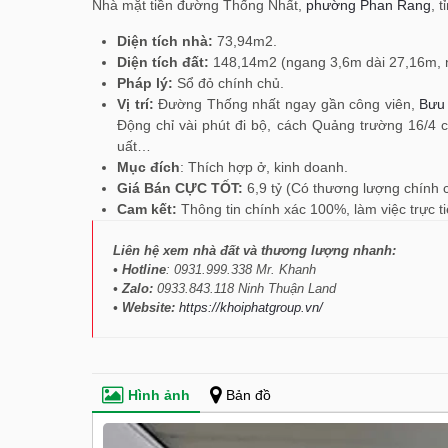
Nhà mặt tiền đường Thống Nhất,
phường Phan Rang
, 
Diện tích nhà:
73,94m2.
Diện tích đất:
148,14m2 (ngang 3,6m dài 27,16m, 
Pháp lý:
Sổ đỏ chính chủ.
Vị trí:
Đường Thống nhất ngay gần công viên,
Bưu
Động chỉ vài phút đi bộ, cách Quảng trường 16/4 
uất…
Mục đích
: Thích hợp ở, kinh doanh.
Giá Bán CỰC TỐT:
6,9 tỷ (Có thương lượng chính 
Cam kết:
Thông tin chính xác 100%, làm việc trực ti
Liên hệ xem nhà đất và thương lượng nhanh:
• Hotline
: 0931.999.338 Mr. Khanh
• Zalo:
0933.843.118 Ninh Thuận Land
• Website:
https://khoiphatgroup.vn/
Hình ảnh
Bản đồ