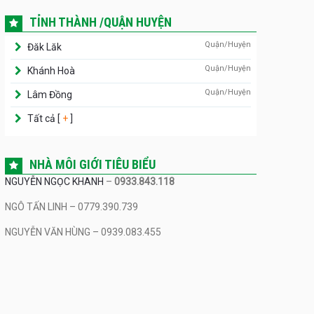
TỈNH THÀNH /QUẬN HUYỆN
Quận/Huyện
Đăk Lăk
Quận/Huyện
Khánh Hoà
Quận/Huyện
Lâm Đồng
Tất cả [
+
]
NHÀ MÔI GIỚI TIÊU BIỂU
NGUYỄN NGỌC KHANH
–
0933.843.118
NGÔ TẤN LINH – 0779.390.739
NGUYỄN VĂN HÙNG – 0939.083.455