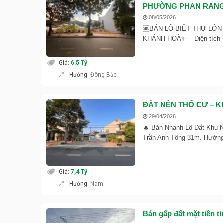
PHƯỜNG PHAN RANG
08/05/2026
🆘BÁN LÔ BIỆT THỰ LỚN
KHÁNH HOÀ✨ – Diện tích :
Giá
:
6.5 Tỷ
Hướng
:
Đông Bắc
ĐẤT NỀN THỔ CƯ – K
29/04/2026
🔥 Bán Nhanh Lô Đất Khu N
Trần Anh Tông 31m. Hướng
Giá
:
7,4 Tỷ
Hướng
:
Nam
Bán gấp đất mặt tiền t