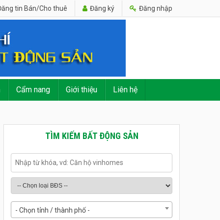
ăng tin Bán/Cho thuê
Đăng ký
Đăng nhập
n
Cẩm nang
Giới thiệu
Liên hệ
TÌM KIẾM BẤT ĐỘNG SẢN
- Chọn tỉnh / thành phố -