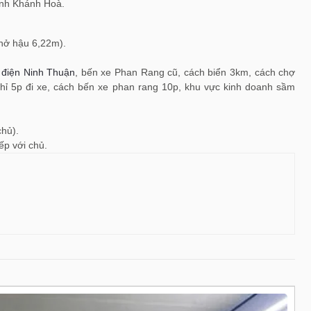
tỉnh Khánh Hoà.
nở hậu 6,22m).
 điện Ninh Thuận
, bến xe Phan Rang cũ, cách biển 3km, cách chợ
chỉ 5p đi xe, cách bến xe phan rang 10p, khu vực kinh doanh sầm
chủ).
ếp với chủ.