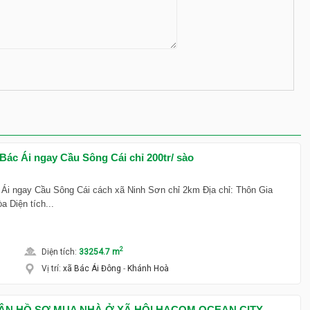
 Bác Ái ngay Cầu Sông Cái chỉ 200tr/ sào
 Ái ngay Cầu Sông Cái cách xã Ninh Sơn chỉ 2km Địa chỉ: Thôn Gia
a Diện tích...
2
Diện tích
:
33254.7 m
Vị trí
:
xã Bác Ái Đông
-
Khánh Hoà
HẬN HỒ SƠ MUA NHÀ Ở XÃ HỘI HACOM OCEAN CITY