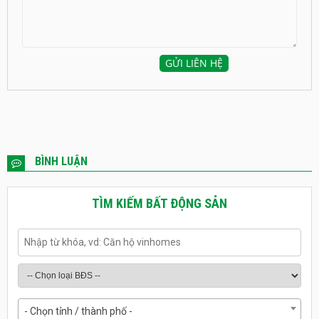
BÌNH LUẬN
TÌM KIẾM BẤT ĐỘNG SẢN
- Chọn tỉnh / thành phố -