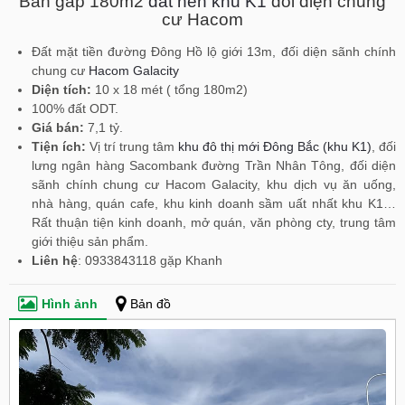
Bán gấp 180m2
đất nền khu K1
đối diện chung
cư Hacom
Đất mặt tiền đường Đông Hồ lộ giới 13m, đối diện sãnh chính
chung cư
Hacom Galacity
Diện tích:
10 x 18 mét ( tổng 180m2)
100% đất ODT.
Giá bán:
7,1 tỷ.
Tiện ích:
Vị trí trung tâm
khu đô thị mới Đông Bắc (khu K1)
, đối
lưng ngân hàng Sacombank đường Trần Nhân Tông, đối diện
sãnh chính chung cư Hacom Galacity, khu dịch vụ ăn uống,
nhà hàng, quán cafe, khu kinh doanh sầm uất nhất khu K1…
Rất thuận tiện kinh doanh, mở quán, văn phòng cty, trung tâm
giới thiệu sản phẩm.
Liên hệ
: 0933843118 gặp Khanh
Hình ảnh
Bản đồ