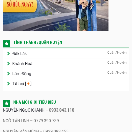
TỈNH THÀNH /QUẬN HUYỆN
Quận/Huyện
Đăk Lăk
Quận/Huyện
Khánh Hoà
Quận/Huyện
Lâm Đồng
Tất cả [
+
]
NHÀ MÔI GIỚI TIÊU BIỂU
NGUYỄN NGỌC KHANH
–
0933.843.118
NGÔ TẤN LINH – 0779.390.739
NGUYỄN VĂN HÙNG – 0939.083.455