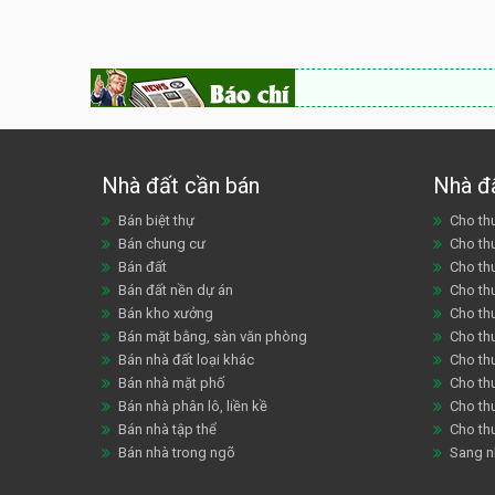
Nhà đất cần bán
Nhà đ
Bán biệt thự
Cho thu
Bán chung cư
Cho th
Bán đất
Cho th
Bán đất nền dự án
Cho th
Bán kho xưởng
Cho th
Bán mặt bằng, sàn văn phòng
Cho thu
Bán nhà đất loại khác
Cho th
Bán nhà mặt phố
Cho th
Bán nhà phân lô, liền kề
Cho thu
Bán nhà tập thể
Cho th
Bán nhà trong ngõ
Sang n