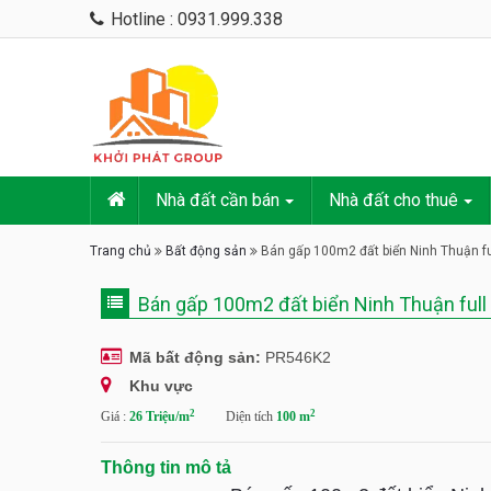
Hotline : 0931.999.338
Nhà đất cần bán
Nhà đất cho thuê
Trang chủ
Bất động sản
Bán gấp 100m2 đất biển Ninh Thuận ful
Bán gấp 100m2 đất biển Ninh Thuận full 
Mã bất động sản:
PR546K2
Khu vực
2
2
Giá :
26 Triệu/m
Diện tích
100 m
Thông tin mô tả