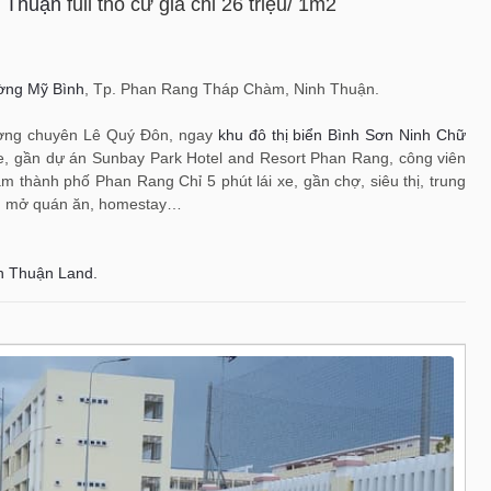
h Thuận
full thổ cư giá chỉ 26 triệu/ 1m2
ờng Mỹ Bình
, Tp. Phan Rang Tháp Chàm, Ninh Thuận.
ường chuyên Lê Quý Đôn, ngay
khu đô thị biển Bình Sơn Ninh Chữ
e, gần dự án Sunbay Park Hotel and Resort Phan Rang, công viên
âm thành phố Phan Rang Chỉ 5 phút lái xe, gần chợ, siêu thị, trung
ỉ, mở quán ăn, homestay…
h Thuận Land.