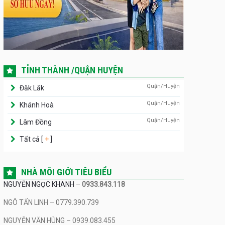
TỈNH THÀNH /QUẬN HUYỆN
Quận/Huyện
Đăk Lăk
Quận/Huyện
Khánh Hoà
Quận/Huyện
Lâm Đồng
Tất cả [
+
]
NHÀ MÔI GIỚI TIÊU BIỂU
NGUYỄN NGỌC KHANH
–
0933.843.118
NGÔ TẤN LINH – 0779.390.739
NGUYỄN VĂN HÙNG – 0939.083.455