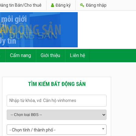
ăng tin Bán/Cho thuê
Đăng ký
Đăng nhập
n
Cẩm nang
Giới thiệu
Liên hệ
TÌM KIẾM BẤT ĐỘNG SẢN
- Chọn tỉnh / thành phố -