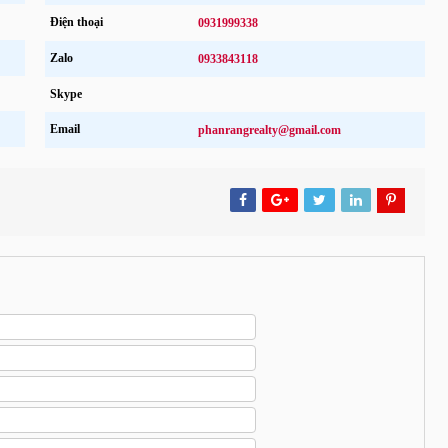
Điện thoại
0931999338
Zalo
0933843118
Skype
Email
phanrangrealty@gmail.com