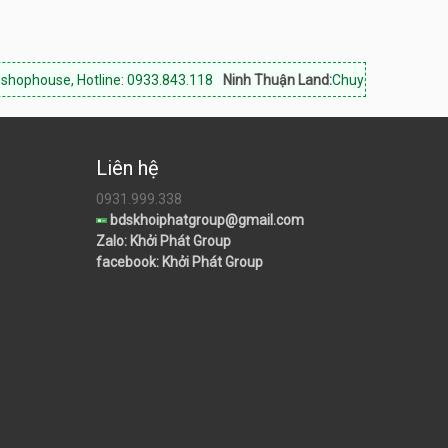
Hotline: 0933.843.118
Ninh Thuận Land:
Chuyên bất động sản Phan Ran
Liên hệ
0931.999.338
bdskhoiphatgroup@gmail.com
Zalo: Khởi Phát Group
facebook: Khởi Phát Group