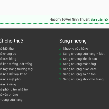
Hacom Tower Ninh Thuận:
Bán căn hộ, shophouse, 
ất cho thuê
Sang nhượng
ê biệt thự
Nhượng cửa hàng
uê chung cư
Sang nhượng cửa hàng – kiot
uê cửa hàng
Sang nhượng khách sạn
uê kho xưởng, đất trống
Sang nhượng mặt bằng
uê mặt bằng thương mại
Sang nhượng quán cafe
ê nhà đất loại khác
Sang nhượng salon tóc
uê nhà mặt phố
Sang nhượng shop thời trang
uê nhà riêng
ê phòng trọ, nhà trọ
uê văn phòng
hượng cửa hàng