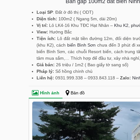
Bán gấp 100m2 đất biển Nin
Loại SP
: Đất ở đô thị ( ODT)
Diện tích:
100m2 ( Ngang 5m, dài 20m)
Vị trí:
Lô LK4-16 Khu TĐC Hạt Nhân –
Khu K2, phư
View:
Hướng Bắc
Tiện ích:
Lô đất mặt tiền đường 12m, đối diện tr
(khu K2), cách
biển Bình Sơn
chưa đến 3 phút đi x
biển Bình Sơn, các chuỗi Resort biển, cách trung t
tâm mua sắm,… Thích hợp để đầu tư, xây nhà ngh
Giá bán:
26 triệu / 1m2 ( Bao giấy tờ sang sổ)
Pháp lý:
Sổ hồng chính chủ
Liên hệ:
0931.999.338 – 0933.843.118 –
Zalo:
Nin
Hình ảnh
Bản đồ