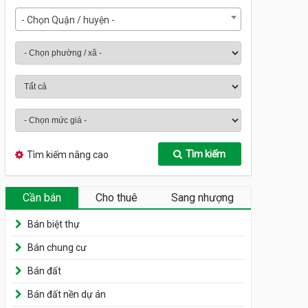
- Chọn Quận / huyện -
Tìm kiếm
Tìm kiếm nâng cao
Cần bán
Cho thuê
Sang nhượng
Bán biệt thự
Bán chung cư
Bán đất
Bán đất nền dự án