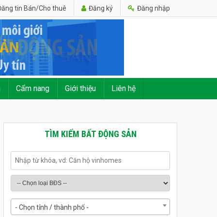
ăng tin Bán/Cho thuê
Đăng ký
Đăng nhập
n
Cẩm nang
Giới thiệu
Liên hệ
TÌM KIẾM BẤT ĐỘNG SẢN
- Chọn tỉnh / thành phố -