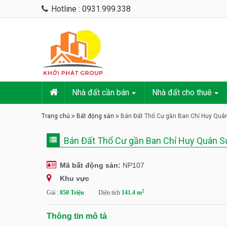
Hotline : 0931.999.338
Nhà đất cần bán
Nhà đất cho thuê
Trang chủ
Bất động sản
Bán Đất Thổ Cư gần Ban Chỉ Huy Quâ
Bán Đất Thổ Cư gần Ban Chỉ Huy Quân 
Mã bất động sản:
NP107
Khu vực
2
Giá :
850 Triệu
Diện tích
141.4 m
Thông tin mô tả