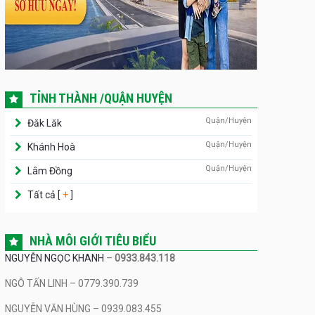
TỈNH THÀNH /QUẬN HUYỆN
Quận/Huyện
Đăk Lăk
Quận/Huyện
Khánh Hoà
Quận/Huyện
Lâm Đồng
Tất cả [
+
]
NHÀ MÔI GIỚI TIÊU BIỂU
NGUYỄN NGỌC KHANH
–
0933.843.118
NGÔ TẤN LINH – 0779.390.739
NGUYỄN VĂN HÙNG – 0939.083.455