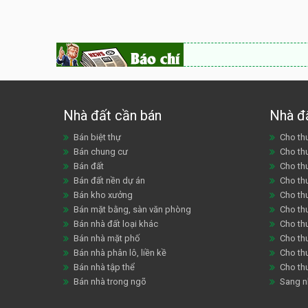
Nhà đất cần bán
Nhà đ
Bán biệt thự
Cho thu
Bán chung cư
Cho th
Bán đất
Cho th
Bán đất nền dự án
Cho th
Bán kho xưởng
Cho th
Bán mặt bằng, sàn văn phòng
Cho thu
Bán nhà đất loại khác
Cho th
Bán nhà mặt phố
Cho th
Bán nhà phân lô, liền kề
Cho thu
Bán nhà tập thể
Cho th
Bán nhà trong ngõ
Sang n