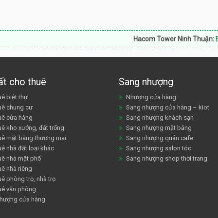
Hacom Tower Ninh Thuận:
Bán căn hộ, sh
ất cho thuê
Sang nhượng
ê biệt thự
Nhượng cửa hàng
uê chung cư
Sang nhượng cửa hàng – kiot
uê cửa hàng
Sang nhượng khách sạn
uê kho xưởng, đất trống
Sang nhượng mặt bằng
uê mặt bằng thương mại
Sang nhượng quán cafe
ê nhà đất loại khác
Sang nhượng salon tóc
uê nhà mặt phố
Sang nhượng shop thời trang
uê nhà riêng
ê phòng trọ, nhà trọ
uê văn phòng
hượng cửa hàng