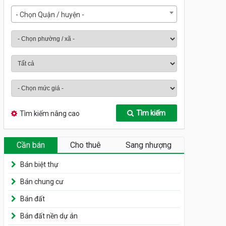
- Chọn Quận / huyện -
Tìm kiếm
Tìm kiếm nâng cao
Cần bán
Cho thuê
Sang nhượng
Bán biệt thự
Bán chung cư
Bán đất
Bán đất nền dự án