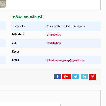
Thông tin liên hệ
Tên liên lạc
Công ty TNHH Khởi Phát Group
Điện thoại
0779390739
Zalo
0779390739
Skype
Email
bdskhoiphatgroup@gmail.com