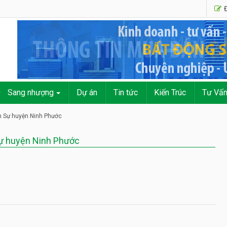
Đ
Sang nhượng
Dự án
Tin tức
Kiến Trúc
Tư Vấ
n Sự huyện Ninh Phước
Sự huyện Ninh Phước