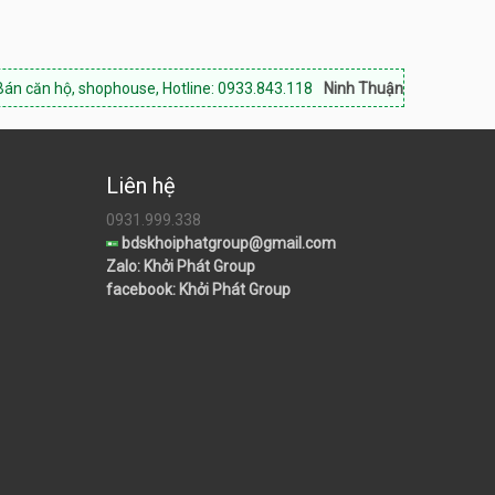
ophouse, Hotline: 0933.843.118
Ninh Thuận Land:
Chuyên bất động sản
Liên hệ
0931.999.338
bdskhoiphatgroup@gmail.com
Zalo: Khởi Phát Group
facebook: Khởi Phát Group