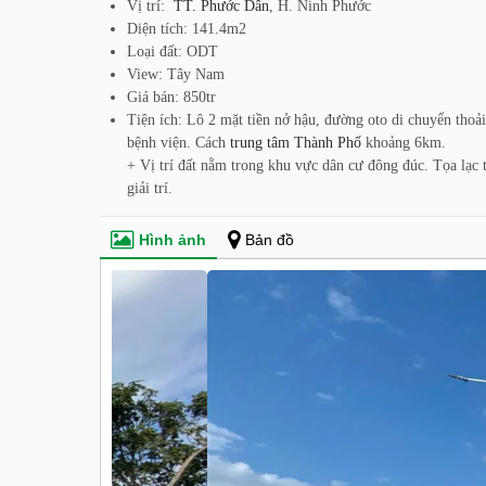
Vị trí:
TT. Phước Dân
, H. Ninh Phước
Diện tích: 141.4m2
Loại đất: ODT
View: Tây Nam
Giá bán: 850tr
Tiện ích: Lô 2 mặt tiền nở hậu, đường oto di chuyển thoả
bệnh viện. Cách
trung tâm Thành Phố
khoảng 6km.
+ Vị trí đất nằm trong khu vực dân cư đông đúc. Tọa lạc tại
giải trí.
Hình ảnh
Bản đồ