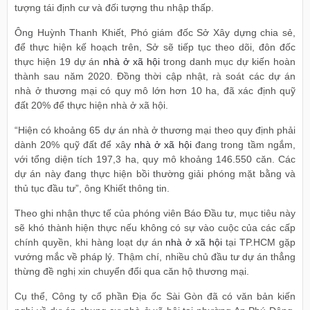
tượng tái định cư và đối tượng thu nhập thấp.
Ông Huỳnh Thanh Khiết, Phó giám đốc Sở Xây dựng chia sẻ,
để thực hiện kế hoạch trên, Sở sẽ tiếp tục theo dõi, đôn đốc
thực hiện 19 dự án
nhà ở xã hội
trong danh mục dự kiến hoàn
thành sau năm 2020. Đồng thời cập nhật, rà soát các dự án
nhà ở thương mại có quy mô lớn hơn 10 ha, đã xác định quỹ
đất 20% để thực hiện nhà ở xã hội.
“Hiện có khoảng 65 dự án nhà ở thương mại theo quy định phải
dành 20% quỹ đất để xây
nhà ở xã hội
đang trong tầm ngắm,
với tổng diện tích 197,3 ha, quy mô khoảng 146.550 căn. Các
dự án này đang thực hiện bồi thường giải phóng mặt bằng và
thủ tục đầu tư”, ông Khiết thông tin.
Theo ghi nhận thực tế của phóng viên Báo Đầu tư, mục tiêu này
sẽ khó thành hiện thực nếu không có sự vào cuộc của các cấp
chính quyền, khi hàng loạt dự án
nhà ở xã hội
tại TP.HCM gặp
vướng mắc về pháp lý. Thậm chí, nhiều chủ đầu tư dự án thẳng
thừng đề nghị xin chuyển đổi qua căn hộ thương mại.
Cụ thể, Công ty cổ phần Địa ốc Sài Gòn đã có văn bản kiến