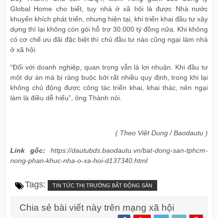
Global Home cho biết, tuy nhà ở xã hội là được Nhà nước
khuyến khích phát triển, nhưng hiện tại, khi triển khai đầu tư xây
dựng thì lại không còn gói hỗ trợ 30.000 tỷ đồng nữa. Khi không
có cơ chế ưu đãi đặc biệt thì chủ đầu tư nào cũng ngại làm nhà
ở xã hội.
“Đối với doanh nghiệp, quan trọng vẫn là lợi nhuận. Khi đầu tư
một dự án mà bị ràng buộc bởi rất nhiều quy định, trong khi lại
không chủ động được công tác triển khai, khai thác, nên ngại
làm là điều dễ hiểu”, ông Thành nói.
( Theo Việt Dung / Baodautu )
Link gốc:
https://dautubds.baodautu.vn/bat-dong-san-tphcm-
nong-phan-khuc-nha-o-xa-hoi-d137340.html
Tags:
TIN TỨC THỊ TRƯỜNG BẤT ĐỘNG SẢN
Chia sẻ bài viết này trên mạng xã hội