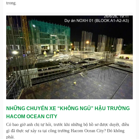
trong.
NHỮNG CHUYẾN XE “KHÔNG NGỦ” HẬU TRƯỜNG
HACOM OCEAN CITY
Có bao giờ anh chị tự hỏi, trước khi những bộ hồ sơ được duyệt, điều
gì đã thực sự xảy ra tại công trường Hacom Ocean City? Đó không
phải.