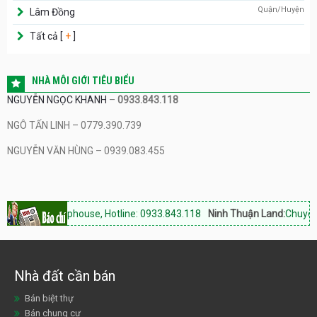
Quận/Huyện
Lâm Đồng
Tất cả [
+
]
NHÀ MÔI GIỚI TIÊU BIỂU
NGUYỄN NGỌC KHANH
–
0933.843.118
NGÔ TẤN LINH – 0779.390.739
NGUYỄN VĂN HÙNG – 0939.083.455
, shophouse, Hotline: 0933.843.118
Ninh Thuận Land:
Chuyên bất động
Nhà đất cần bán
Bán biệt thự
Bán chung cư