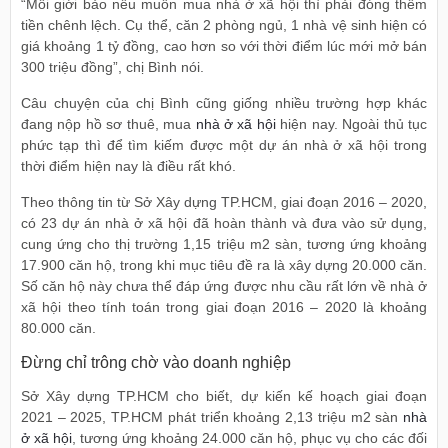
“Môi giới bảo nếu muốn mua nhà ở xã hội thì phải đóng thêm
tiền chênh lệch. Cụ thể, căn 2 phòng ngủ, 1 nhà vệ sinh hiện có
giá khoảng 1 tỷ đồng, cao hơn so với thời điểm lúc mới mở bán
300 triệu đồng”, chị Bình nói.
Câu chuyện của chị Bình cũng giống nhiều trường hợp khác
đang nộp hồ sơ thuê, mua
nhà ở xã hội
hiện nay. Ngoài thủ tục
phức tạp thì để tìm kiếm được một dự án nhà ở xã hội trong
thời điểm hiện nay là điều rất khó.
Theo thông tin từ Sở Xây dựng TP.HCM, giai đoạn 2016 – 2020,
có 23 dự án nhà ở xã hội đã hoàn thành và đưa vào sử dụng,
cung ứng cho thị trường 1,15 triệu m2 sàn, tương ứng khoảng
17.900 căn hộ, trong khi mục tiêu đề ra là xây dựng 20.000 căn.
Số căn hộ này chưa thể đáp ứng được nhu cầu rất lớn về nhà ở
xã hội theo tính toán trong giai đoạn 2016 – 2020 là khoảng
80.000 căn.
Đừng chỉ trông chờ vào doanh nghiệp
Sở Xây dựng TP.HCM cho biết, dự kiến kế hoạch giai đoạn
2021 – 2025, TP.HCM phát triển khoảng 2,13 triệu m2 sàn
nhà
ở xã hội
, tương ứng khoảng 24.000 căn hộ, phục vụ cho các đối