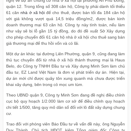
nghị về dự án chung cư nhà ở xã hội tại phường An Phú Đông,
quận 12. Trong tổng số 308 căn hộ, Công ty phải dành tối thiểu
61 căn
nhà ở xã hội
để cho thuê, được bán tối đa 184 căn hộ
với giá không vượt quá 14,5 triệu đồng/m2, được bán kinh
doanh thương mại 63 căn hộ. Công ty này tính toán, nếu làm
như vậy sẽ bị lỗ gần 15 tỷ đồng, do đó đề xuất Sở Xây dựng
cho phép chuyển đổi 61 căn hộ nhà ở xã hội cho thuê sang bán
giá thương mại để thu hồi vốn và có lãi.
Một dự án khác tại đường Liên Phường, quận 9, cũng đang làm
thủ tục chuyển đổi từ nhà ở xã hội thành thương mại là Haus
Belo, do Công ty TNHH Đầu tư và Xây dựng Minh Sơn làm chủ
đầu tư, EZ Land Việt Nam là đơn vị phát triển dự án. Hiện tại,
dự án mới chỉ được quây tôn xung quanh mà chưa được triển
khai xây dựng, bên trong cỏ mọc um tùm.
Theo UBND quận 9, Công ty Minh Sơn đang đề nghị điều chỉnh
cục bộ quy hoạch 1/2.000 làm cơ sở để điều chỉnh quy hoạch
chi tiết 1/500, tăng quy mô dân số đối với lô đất xây dựng chung
cư.
Trao đổi với phóng viên Báo Đầu tư về vấn đề này, ông Nguyễn
Duy Thành, Chủ tịch HĐQT, kiêm Tổng giám đốc Công ty