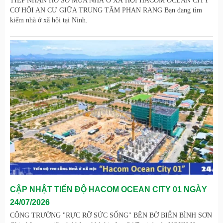
TIẾP NHẬN HỒ SƠ MUA NHÀ Ở XÃ HỘI HACOM OCEAN CITY
CƠ HỘI AN CƯ GIỮA TRUNG TÂM PHAN RANG Bạn đang tìm
kiếm nhà ở xã hội tại Ninh.
CẬP NHẬT TIẾN ĐỘ HACOM OCEAN CITY 01 NGÀY
24/07/2026
CÔNG TRƯỜNG "RỰC RỠ SỨC SỐNG" BÊN BỜ BIỂN BÌNH SƠN