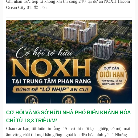
Ghi nhận trực tiếp từ không khí thi công 24/7 tại dự án NOXH Hacom
Ocean City 01: 🏗️ Tòa.
CƠ HỘI VÀNG SỞ HỮU NHÀ PHỐ BIỂN KHÁNH HÒA
CHỈ TỪ 18,3 TRIỆU/M²
Chào các bạn, tôi luôn tin rằng: "An cư thì mới lạc nghiệp, có một mái
ấm vững chãi thì mọi bão giông ngoài kia đều hóa bình yên." Nhưng