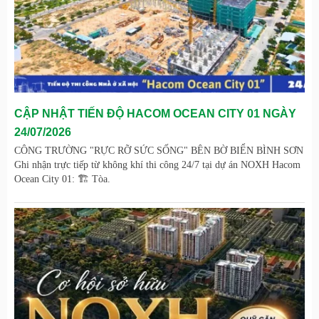
CẬP NHẬT TIẾN ĐỘ HACOM OCEAN CITY 01 NGÀY
24/07/2026
CÔNG TRƯỜNG "RỰC RỠ SỨC SỐNG" BÊN BỜ BIỂN BÌNH SƠN
Ghi nhận trực tiếp từ không khí thi công 24/7 tại dự án NOXH Hacom
Ocean City 01: 🏗️ Tòa.