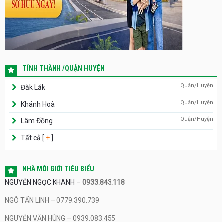
TỈNH THÀNH /QUẬN HUYỆN
Quận/Huyện
Đăk Lăk
Quận/Huyện
Khánh Hoà
Quận/Huyện
Lâm Đồng
Tất cả [
+
]
NHÀ MÔI GIỚI TIÊU BIỂU
NGUYỄN NGỌC KHANH
–
0933.843.118
NGÔ TẤN LINH – 0779.390.739
NGUYỄN VĂN HÙNG – 0939.083.455