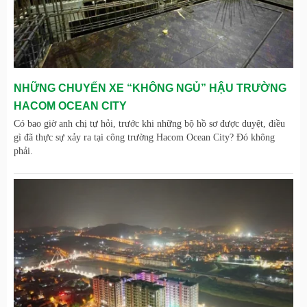
NHỮNG CHUYẾN XE “KHÔNG NGỦ” HẬU TRƯỜNG
HACOM OCEAN CITY
Có bao giờ anh chị tự hỏi, trước khi những bộ hồ sơ được duyệt, điều
gì đã thực sự xảy ra tại công trường Hacom Ocean City? Đó không
phải.