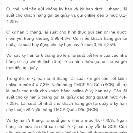
Cụ thể, với tiền gửi không kỳ hạn và kỳ hạn dưới 1 tháng, lãi
suất cho khách hàng gửi tại quầy và gửi online đều ở mức 0,1-
4,25%.
Ở kỳ hạn 3 tháng, lãi suất cho hình thức gửi tiền online được
niêm yết trong khoảng 3,95-4,3%. Còn nếu khách hàng gửi tại
quầy, lãi suất huy động cho kỳ hạn này ở mức 3,95-4,25%.
Với các kỳ hạn từ 6 tháng trở lên, lãi suất tiết kiệm của các nhà
băng có sự chênh lệch rõ rệt ở cả hình thức gửi online và gửi
trực tiếp tại quầy.
Trong đó, ở kỳ hạn từ 6 tháng, lãi suất khi gửi tiền tiết kiệm
online ở mức 4,4-7,3%. Ngân hàng TMCP Sài Gòn (SCB) hỗ trợ
lãi suất cao nhất cho khách hàng online ở kỳ hạn này. Còn lãi
suất cho kỳ hạn 6 tháng gửi tại quầy dao động quanh mức 4,4-
7,05%. Lãi suất tốt nhất cho khách hàng gửi tại quầy ở kỳ hạn
này thuộc về Ngân hàng TMCP Quốc Dân (NCB).
Với kỳ hạn 9 tháng, lãi suất gửi online ở mức 4,6-7,45%. Ngân
hàng có mức lãi suất cao nhất ở kỳ hạn này vẫn là SCB. Còn
nếu gửi tại quầy ở kỳ hạn này, khách hàng sẽ được hưởng mức