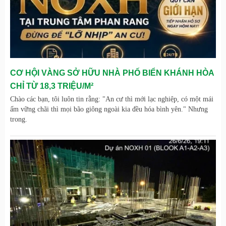
CƠ HỘI VÀNG SỞ HỮU NHÀ PHỐ BIỂN KHÁNH HÒA
CHỈ TỪ 18,3 TRIỆU/M²
Chào các bạn, tôi luôn tin rằng: "An cư thì mới lạc nghiệp, có một mái
ấm vững chãi thì mọi bão giông ngoài kia đều hóa bình yên." Nhưng
trong.